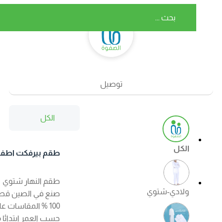
توصيل
الكل
الكل
طقم بيرفكت اطفال
شتوي اللون ابيض
طقم النهار شتوي
ولادي-شتوي
صنع في الصين قطن
100 % المقاسات على
حسب العمر ابتدائا من