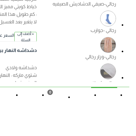
رجالي-صيفي الدشاديش الصيفيه
خياط كويتي مميز الكم
: كم طويل هذا المنتج
لا يتغير بعد الغسيل
رجالي -جوارب
+ أضف إلى
السعر عند ا
السلة
لإختيار
دشداشه النهار بيت
رجالي-وزار رجالي
اولادي ( شتوي ) الوا
ن
دشداشه ولادي
شتوي ماركه : النهار
الصنع : قطن مصري
رجالي -شماغ
ممتاز الكم : كم طويل
0
هذا المنتج لا يتغير بعد
القائمة
حالة الطلب
تسجيل
المزيد
السلة
الغسيل ?منتجات
رجالي -ملابس داخليه رجالي
الصفوة الجودة
+ أضف إلى
السعر عند ا
مضمونة ?
السلة
لإختيار
دشداشه النهار ولاد
ي موديل مغربي N50
العروض