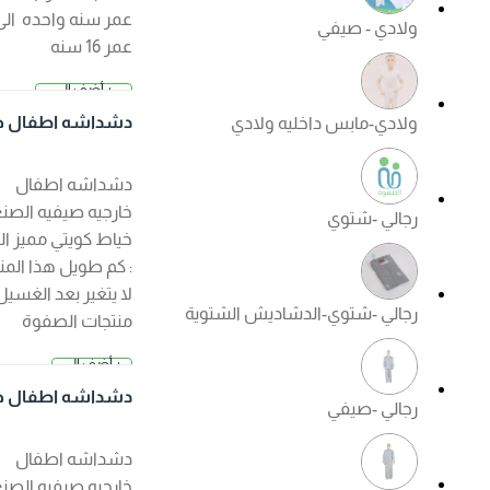
عمر سنه واحده الى
ولادي - صيفي
عمر 16 سنه
+ أضف إلى
2.500 د.
السلة
دشداشه اطفال خار
ولادي-مابس داخليه ولادي
ك
جيه صيفي لون ابيض
دشداشه اطفال
خارجيه صيفيه الصنع :
رجالي -شتوي
خياط كويتي مميز الكم
: كم طويل هذا المنتج
لا يتغير بعد الغسيل ?
رجالي -شتوي-الدشاديش الشتوية
منتجات الصفوة
الجودة مضمونة ?
+ أضف إلى
السعر عند ا
السلة
لإختيار
دشداشه اطفال خار
رجالي -صيفي
جيه صيفي لون كريم
ي
دشداشه اطفال
خارجيه صيفيه الصنع :