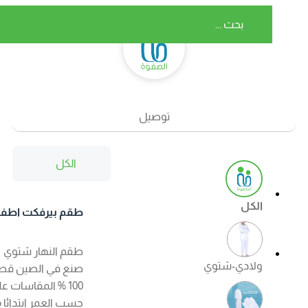
توصيل
الكل
الكل
طقم بيرفكت اطفال
شتوي اللون ابيض
طقم النهار شتوي
ولادي-شتوي
صنع في الصين قطن
100 % المقاسات على
حسب العمر ابتدائا من