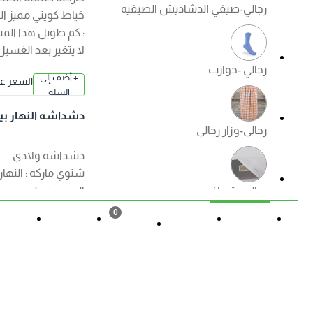
رجالي-صيفي الدشاديش الصيفيه
خياط كويتي مميز الكم
: كم طويل هذا المنتج
لا يتغير بعد الغسيل
رجالي -جوارب
+ أضف إلى
السعر عند ا
السلة
لإختيار
دشداشه النهار بيت
رجالي-وزار رجالي
اولادي ( شتوي ) الوا
ن
دشداشه ولادي
شتوي ماركه : النهار
الصنع : قطن مصري
رجالي -شماغ
ممتاز الكم : كم طويل
0
هذا المنتج لا يتغير بعد
القائمة
حالة الطلب
تسجيل
المزيد
السلة
الغسيل ?منتجات
رجالي -ملابس داخليه رجالي
الصفوة الجودة
+ أضف إلى
السعر عند ا
مضمونة ?
السلة
لإختيار
دشداشه النهار ولاد
ي موديل مغربي N50
العروض