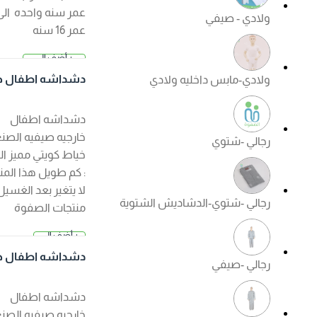
عمر سنه واحده الى
ولادي - صيفي
عمر 16 سنه
+ أضف إلى
2.500 د.
السلة
دشداشه اطفال خار
ولادي-مابس داخليه ولادي
ك
جيه صيفي لون ابيض
دشداشه اطفال
خارجيه صيفيه الصنع :
رجالي -شتوي
خياط كويتي مميز الكم
: كم طويل هذا المنتج
لا يتغير بعد الغسيل ?
رجالي -شتوي-الدشاديش الشتوية
منتجات الصفوة
الجودة مضمونة ?
+ أضف إلى
السعر عند ا
السلة
لإختيار
دشداشه اطفال خار
رجالي -صيفي
جيه صيفي لون كريم
ي
دشداشه اطفال
خارجيه صيفيه الصنع :