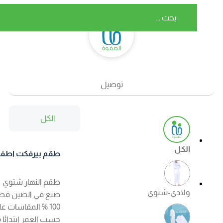
توصيل
الكل
الكل
طقم بيرفكت اطفال
شتوي اللون ابيض
طقم النهار شتوي
ولادي-شتوي
صنع في الصين قطن
100 % المقاسات على
حسب العمر ابتدائا من