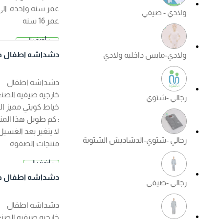
عمر سنه واحده الى
ولادي - صيفي
عمر 16 سنه
+ أضف إلى
2.500 د.
السلة
دشداشه اطفال خار
ولادي-مابس داخليه ولادي
ك
جيه صيفي لون ابيض
دشداشه اطفال
خارجيه صيفيه الصنع :
رجالي -شتوي
خياط كويتي مميز الكم
: كم طويل هذا المنتج
لا يتغير بعد الغسيل ?
رجالي -شتوي-الدشاديش الشتوية
منتجات الصفوة
الجودة مضمونة ?
+ أضف إلى
السعر عند ا
السلة
لإختيار
دشداشه اطفال خار
رجالي -صيفي
جيه صيفي لون كريم
ي
دشداشه اطفال
خارجيه صيفيه الصنع :