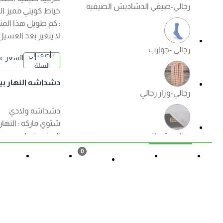
رجالي-صيفي الدشاديش الصيفيه
خياط كويتي مميز الكم
: كم طويل هذا المنتج
لا يتغير بعد الغسيل
رجالي -جوارب
+ أضف إلى
السعر عند ا
السلة
لإختيار
دشداشه النهار بيت
رجالي-وزار رجالي
اولادي ( شتوي ) الوا
ن
دشداشه ولادي
شتوي ماركه : النهار
الصنع : قطن مصري
رجالي -شماغ
ممتاز الكم : كم طويل
0
هذا المنتج لا يتغير بعد
القائمة
حالة الطلب
تسجيل
المزيد
السلة
الغسيل ?منتجات
رجالي -ملابس داخليه رجالي
الصفوة الجودة
+ أضف إلى
السعر عند ا
مضمونة ?
السلة
لإختيار
دشداشه النهار ولاد
ي موديل مغربي N50
العروض