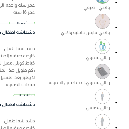
عمر سنه واحده الى
ولادي - صيفي
عمر 16 سنه
+ أضف إلى
2.500 د.
السلة
دشداشه اطفال خار
ولادي-مابس داخليه ولادي
ك
جيه صيفي لون ابيض
دشداشه اطفال
خارجيه صيفيه الصنع :
رجالي -شتوي
خياط كويتي مميز الكم
: كم طويل هذا المنتج
لا يتغير بعد الغسيل ?
رجالي -شتوي-الدشاديش الشتوية
منتجات الصفوة
الجودة مضمونة ?
+ أضف إلى
السعر عند ا
السلة
لإختيار
دشداشه اطفال خار
رجالي -صيفي
جيه صيفي لون كريم
ي
دشداشه اطفال
خارجيه صيفيه الصنع :