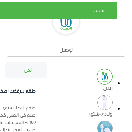
توصيل
الكل
الكل
طقم بيرفكت اطفال
شتوي اللون ابيض
طقم النهار شتوي
ولادي-شتوي
صنع في الصين قطن
100 % المقاسات على
حسب العمر ابتدائا من