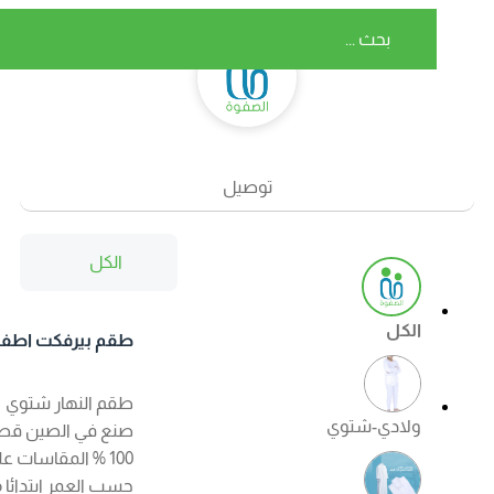
توصيل
الكل
الكل
طقم بيرفكت اطفال
شتوي اللون ابيض
طقم النهار شتوي
ولادي-شتوي
صنع في الصين قطن
100 % المقاسات على
حسب العمر ابتدائا من