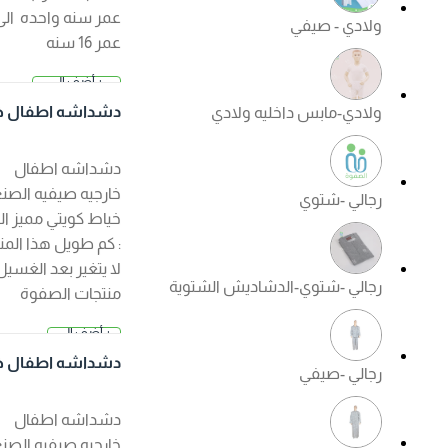
عمر سنه واحده الى
ولادي - صيفي
عمر 16 سنه
+ أضف إلى
2.500 د.
السلة
دشداشه اطفال خار
ولادي-مابس داخليه ولادي
ك
جيه صيفي لون ابيض
دشداشه اطفال
خارجيه صيفيه الصنع :
رجالي -شتوي
خياط كويتي مميز الكم
: كم طويل هذا المنتج
لا يتغير بعد الغسيل ?
رجالي -شتوي-الدشاديش الشتوية
منتجات الصفوة
الجودة مضمونة ?
+ أضف إلى
السعر عند ا
السلة
لإختيار
دشداشه اطفال خار
رجالي -صيفي
جيه صيفي لون كريم
ي
دشداشه اطفال
خارجيه صيفيه الصنع :