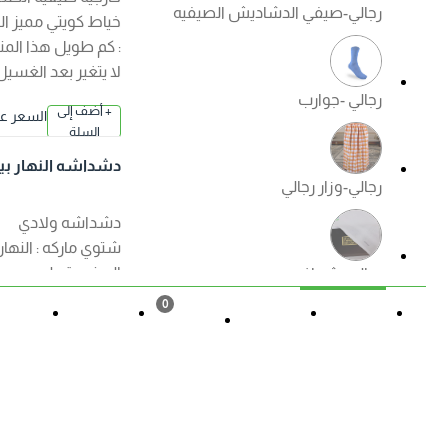
رجالي-صيفي الدشاديش الصيفيه
خياط كويتي مميز الكم
: كم طويل هذا المنتج
لا يتغير بعد الغسيل
رجالي -جوارب
+ أضف إلى
السعر عند ا
السلة
لإختيار
دشداشه النهار بيت
رجالي-وزار رجالي
اولادي ( شتوي ) الوا
ن
دشداشه ولادي
شتوي ماركه : النهار
الصنع : قطن مصري
رجالي -شماغ
ممتاز الكم : كم طويل
0
هذا المنتج لا يتغير بعد
القائمة
حالة الطلب
تسجيل
المزيد
السلة
الغسيل ?منتجات
رجالي -ملابس داخليه رجالي
الصفوة الجودة
+ أضف إلى
السعر عند ا
مضمونة ?
السلة
لإختيار
دشداشه النهار ولاد
ي موديل مغربي N50
العروض