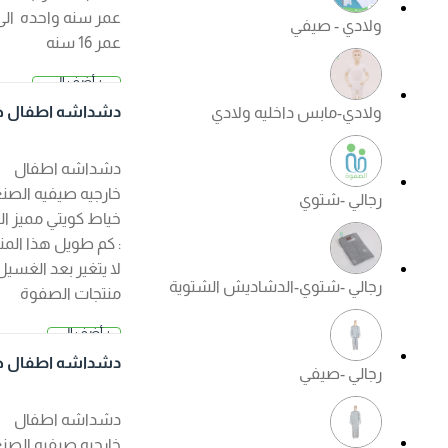
عمر سنه واحده الى
ولادي - صيفي
عمر 16 سنه
+ أضف إلى
2.500 د.
السلة
دشداشه اطفال خار
ولادي-مابس داخليه ولادي
ك
جيه صيفي لون ابيض
دشداشه اطفال
خارجيه صيفيه الصنع :
رجالي -شتوي
خياط كويتي مميز الكم
: كم طويل هذا المنتج
لا يتغير بعد الغسيل ?
رجالي -شتوي-الدشاديش الشتوية
منتجات الصفوة
الجودة مضمونة ?
+ أضف إلى
السعر عند ا
السلة
لإختيار
دشداشه اطفال خار
رجالي -صيفي
جيه صيفي لون كريم
ي
دشداشه اطفال
خارجيه صيفيه الصنع :