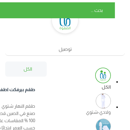
توصيل
الكل
الكل
طقم بيرفكت اطفال
شتوي اللون ابيض
طقم النهار شتوي
ولادي-شتوي
صنع في الصين قطن
100 % المقاسات على
حسب العمر ابتدائا من