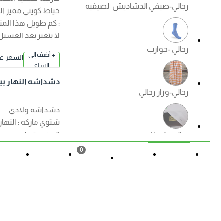
رجالي-صيفي الدشاديش الصيفيه
خياط كويتي مميز الكم
: كم طويل هذا المنتج
لا يتغير بعد الغسيل
رجالي -جوارب
+ أضف إلى
السعر عند ا
السلة
لإختيار
دشداشه النهار بيت
رجالي-وزار رجالي
اولادي ( شتوي ) الوا
ن
دشداشه ولادي
شتوي ماركه : النهار
الصنع : قطن مصري
رجالي -شماغ
ممتاز الكم : كم طويل
0
هذا المنتج لا يتغير بعد
القائمة
حالة الطلب
تسجيل
المزيد
السلة
الغسيل ?منتجات
رجالي -ملابس داخليه رجالي
الصفوة الجودة
+ أضف إلى
السعر عند ا
مضمونة ?
السلة
لإختيار
دشداشه النهار ولاد
ي موديل مغربي N50
العروض