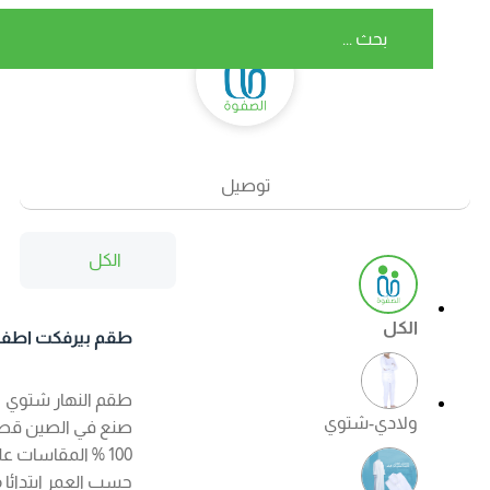
توصيل
الكل
الكل
طقم بيرفكت اطفال
شتوي اللون ابيض
طقم النهار شتوي
ولادي-شتوي
صنع في الصين قطن
100 % المقاسات على
حسب العمر ابتدائا من