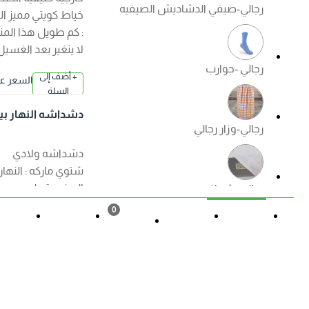
رجالي-صيفي الدشاديش الصيفيه
خياط كويتي مميز الكم
: كم طويل هذا المنتج
لا يتغير بعد الغسيل
رجالي -جوارب
+ أضف إلى
السعر عند ا
السلة
لإختيار
دشداشه النهار بيت
رجالي-وزار رجالي
اولادي ( شتوي ) الوا
ن
دشداشه ولادي
شتوي ماركه : النهار
الصنع : قطن مصري
رجالي -شماغ
ممتاز الكم : كم طويل
0
هذا المنتج لا يتغير بعد
القائمة
حالة الطلب
تسجيل
المزيد
السلة
الغسيل ?منتجات
رجالي -ملابس داخليه رجالي
الصفوة الجودة
+ أضف إلى
السعر عند ا
مضمونة ?
السلة
لإختيار
دشداشه النهار ولاد
ي موديل مغربي N50
العروض