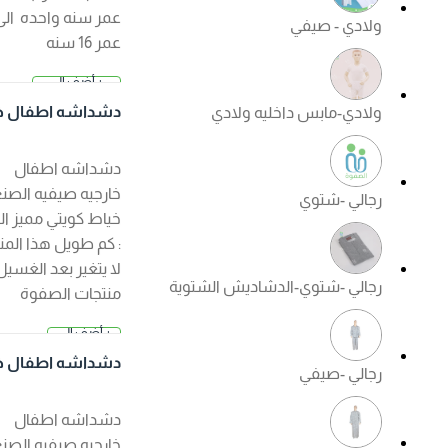
عمر سنه واحده الى
ولادي - صيفي
عمر 16 سنه
+ أضف إلى
2.500 د.
السلة
دشداشه اطفال خار
ولادي-مابس داخليه ولادي
ك
جيه صيفي لون ابيض
دشداشه اطفال
خارجيه صيفيه الصنع :
رجالي -شتوي
خياط كويتي مميز الكم
: كم طويل هذا المنتج
لا يتغير بعد الغسيل ?
رجالي -شتوي-الدشاديش الشتوية
منتجات الصفوة
الجودة مضمونة ?
+ أضف إلى
السعر عند ا
السلة
لإختيار
دشداشه اطفال خار
رجالي -صيفي
جيه صيفي لون كريم
ي
دشداشه اطفال
خارجيه صيفيه الصنع :