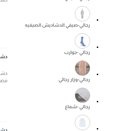
رجالي-صيفي الدشاديش الصيفيه
رجالي -جوارب
دشدا
دشدا
رجالي-وزار رجالي
مضم
رجالي -شماغ
دشداشه