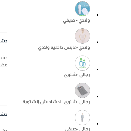
ولادي - صيفي
دشد
ولادي-مابس داخليه ولادي
دشدا
مضم
رجالي -شتوي
رجالي -شتوي-الدشاديش الشتوية
دشدا
رجالي -صيفي
دشدا