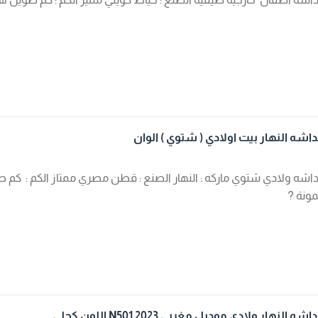
شه النهار بيت اولادي ( شتوي ) الوان
شه ولادي شتوي ماركه : النهار الصنع : قطن مصري ممتاز الكم : كم طو
ونة ?
 النهار ولادي موديل مغربي N501 2023 اللون كحلي