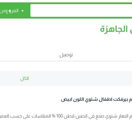
الفروع
من 
الجاهزة
توصيل
الكل
بيرفكت اطفال شتوي اللون ابيض
 شتوي صنع في الصين قطن 100 % المقاسات على حسب العمر ابتدائا من عمر سنه واحده الى عمر 16 سنه