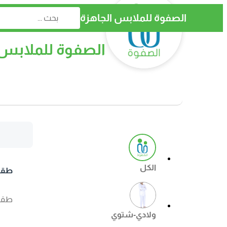
الصفوة للملابس الجاهزة
الصفوة للملابس 
الكل
طقم 
طقم النهار
ولادي-شتوي