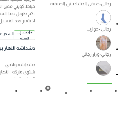
رجالي-صيفي الدشاديش الصيفيه
خياط كويتي مميز الكم
: كم طويل هذا المنتج
لا يتغير بعد الغسيل
رجالي -جوارب
+ أضف إلى
السعر عند ا
السلة
لإختيار
دشداشه النهار بيت
رجالي-وزار رجالي
اولادي ( شتوي ) الوا
ن
دشداشه ولادي
شتوي ماركه : النهار
الصنع : قطن مصري
رجالي -شماغ
ممتاز الكم : كم طويل
0
هذا المنتج لا يتغير بعد
القائمة
حالة الطلب
تسجيل
المزيد
السلة
الغسيل ?منتجات
رجالي -ملابس داخليه رجالي
الصفوة الجودة
+ أضف إلى
السعر عند ا
مضمونة ?
السلة
لإختيار
دشداشه النهار ولاد
ي موديل مغربي N50
العروض