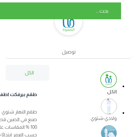
توصيل
الكل
الكل
طقم بيرفكت اطفال
شتوي اللون ابيض
طقم النهار شتوي
ولادي-شتوي
صنع في الصين قطن
100 % المقاسات على
حسب العمر ابتدائا من