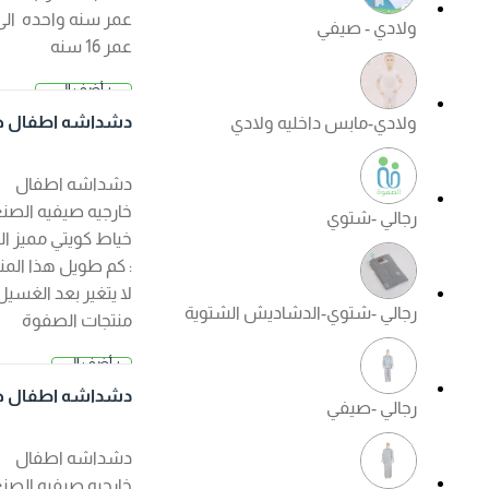
عمر سنه واحده الى
ولادي - صيفي
عمر 16 سنه
+ أضف إلى
2.500 د.
السلة
دشداشه اطفال خار
ولادي-مابس داخليه ولادي
ك
جيه صيفي لون ابيض
دشداشه اطفال
خارجيه صيفيه الصنع :
رجالي -شتوي
خياط كويتي مميز الكم
: كم طويل هذا المنتج
لا يتغير بعد الغسيل ?
رجالي -شتوي-الدشاديش الشتوية
منتجات الصفوة
الجودة مضمونة ?
+ أضف إلى
السعر عند ا
السلة
لإختيار
دشداشه اطفال خار
رجالي -صيفي
جيه صيفي لون كريم
ي
دشداشه اطفال
خارجيه صيفيه الصنع :