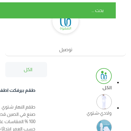
توصيل
الكل
الكل
طقم بيرفكت اطفال
شتوي اللون ابيض
طقم النهار شتوي
ولادي-شتوي
صنع في الصين قطن
100 % المقاسات على
حسب العمر ابتدائا من