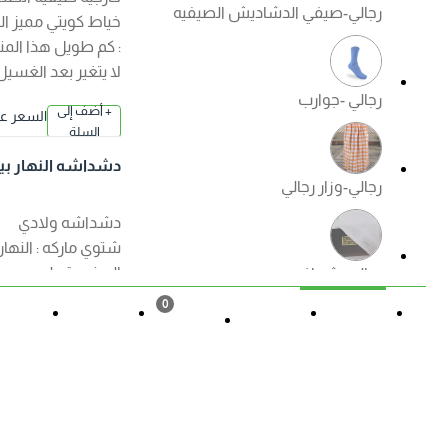
رجالي-صيفي الدشاديش الصيفيه
خياط كويتي مميز الكم
: كم طويل هذا المنتج
لا يتغير بعد الغسيل
رجالي -جوارب
+ أضف إلى
السعر عند ا
السلة
لإختيار
دشداشه النهار بيت
رجالي-وزار رجالي
اولادي ( شتوي ) الوا
ن
دشداشه ولادي
شتوي ماركه : النهار
الصنع : قطن مصري
رجالي -شماغ
ممتاز الكم : كم طويل
0
هذا المنتج لا يتغير بعد
القائمة
حالة الطلب
تسجيل
المزيد
السلة
الغسيل ?منتجات
رجالي -ملابس داخليه رجالي
الصفوة الجودة
+ أضف إلى
السعر عند ا
مضمونة ?
السلة
لإختيار
دشداشه النهار ولاد
ي موديل مغربي N50
العروض