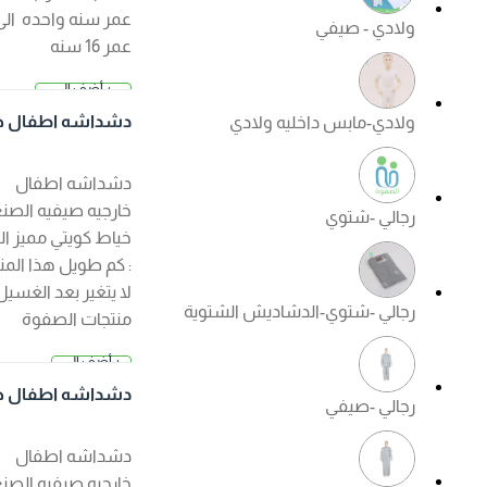
عمر سنه واحده الى
ولادي - صيفي
عمر 16 سنه
+ أضف إلى
2.500 د.
السلة
دشداشه اطفال خار
ولادي-مابس داخليه ولادي
ك
جيه صيفي لون ابيض
دشداشه اطفال
خارجيه صيفيه الصنع :
رجالي -شتوي
خياط كويتي مميز الكم
: كم طويل هذا المنتج
لا يتغير بعد الغسيل ?
رجالي -شتوي-الدشاديش الشتوية
منتجات الصفوة
الجودة مضمونة ?
+ أضف إلى
السعر عند ا
السلة
لإختيار
دشداشه اطفال خار
رجالي -صيفي
جيه صيفي لون كريم
ي
دشداشه اطفال
خارجيه صيفيه الصنع :