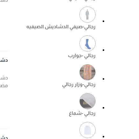
رجالي-صيفي الدشاديش الصيفيه
رجالي -جوارب
دشدا
دشدا
رجالي-وزار رجالي
مضم
رجالي -شماغ
دشداشه