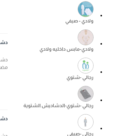
ولادي - صيفي
دشد
ولادي-مابس داخليه ولادي
دشدا
مضم
رجالي -شتوي
رجالي -شتوي-الدشاديش الشتوية
دشدا
رجالي -صيفي
دشدا