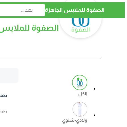
الصفوة للملابس الجاهزة
الصفوة للملابس 
الكل
طقم 
طقم النهار
ولادي-شتوي