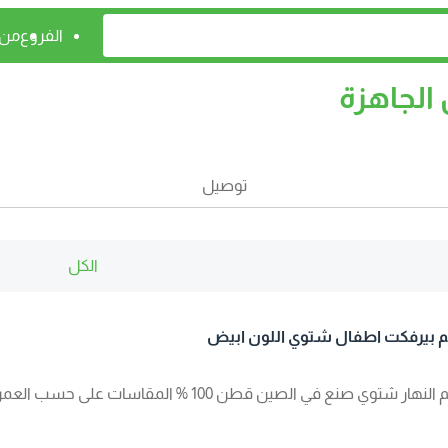
الفروع
من 
الجاهزة
توصيل
الكل
بيرفكت اطفال شتوي اللون ابيض
 شتوي صنع في الصين قطن 100 % المقاسات على حسب العمر ابتدائا من عمر سنه واحده الى عمر 16 سنه