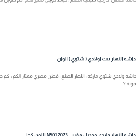
شه النهار بيت اولادي ( شتوي ) الوان
شه ولادي شتوي ماركه : النهار الصنع : قطن مصري ممتاز الكم : كم طو
ونة ?
 النهار ولادي موديل مغربي N501 2023 اللون كحلي