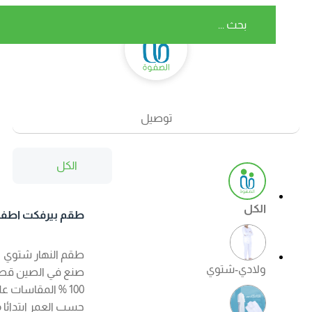
توصيل
الكل
الكل
طقم بيرفكت اطفال
شتوي اللون ابيض
طقم النهار شتوي
ولادي-شتوي
صنع في الصين قطن
100 % المقاسات على
حسب العمر ابتدائا من