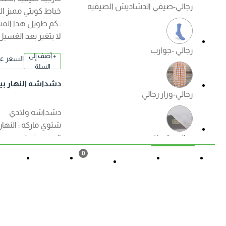
رجالي-صيفي الدشاديش الصيفيه
خياط كويتي مميز الكم
: كم طويل هذا المنتج
لا يتغير بعد الغسيل
رجالي -جوارب
+ أضف إلى
السعر عند ا
السلة
لإختيار
دشداشه النهار بيت
رجالي-وزار رجالي
اولادي ( شتوي ) الوا
ن
دشداشه ولادي
شتوي ماركه : النهار
الصنع : قطن مصري
رجالي -شماغ
ممتاز الكم : كم طويل
0
هذا المنتج لا يتغير بعد
القائمة
حالة الطلب
تسجيل
المزيد
السلة
الغسيل ?منتجات
رجالي -ملابس داخليه رجالي
الصفوة الجودة
+ أضف إلى
السعر عند ا
مضمونة ?
السلة
لإختيار
دشداشه النهار ولاد
ي موديل مغربي N50
العروض