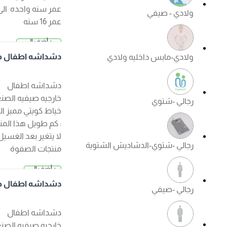
عمر سنه واحده الى
ولادي - صيفي
عمر 16 سنه
+ أضف إلى
2.500 د.
السلة
دشداشه اطفال خار
ولادي-مابس داخليه ولادي
ك
جيه صيفي لون ابيض
دشداشه اطفال
خارجيه صيفيه الصنع :
رجالي -شتوي
خياط كويتي مميز الكم
: كم طويل هذا المنتج
لا يتغير بعد الغسيل ?
رجالي -شتوي-الدشاديش الشتوية
منتجات الصفوة
الجودة مضمونة ?
+ أضف إلى
السعر عند ا
السلة
لإختيار
دشداشه اطفال خار
رجالي -صيفي
جيه صيفي لون كريم
ي
دشداشه اطفال
خارجيه صيفيه الصنع :