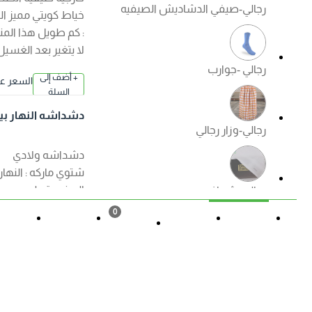
رجالي-صيفي الدشاديش الصيفيه
خياط كويتي مميز الكم
: كم طويل هذا المنتج
لا يتغير بعد الغسيل
رجالي -جوارب
+ أضف إلى
السعر عند ا
السلة
لإختيار
دشداشه النهار بيت
رجالي-وزار رجالي
اولادي ( شتوي ) الوا
ن
دشداشه ولادي
شتوي ماركه : النهار
الصنع : قطن مصري
رجالي -شماغ
ممتاز الكم : كم طويل
0
هذا المنتج لا يتغير بعد
القائمة
حالة الطلب
تسجيل
المزيد
السلة
الغسيل ?منتجات
رجالي -ملابس داخليه رجالي
الصفوة الجودة
+ أضف إلى
السعر عند ا
مضمونة ?
السلة
لإختيار
دشداشه النهار ولاد
ي موديل مغربي N50
العروض