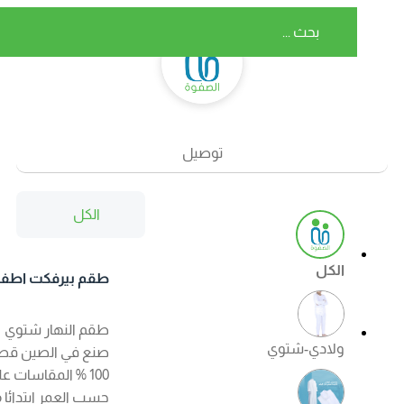
توصيل
الكل
الكل
طقم بيرفكت اطفال
شتوي اللون ابيض
طقم النهار شتوي
ولادي-شتوي
صنع في الصين قطن
100 % المقاسات على
حسب العمر ابتدائا من