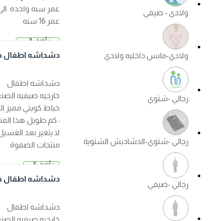
عمر سنه واحده الى
ولادي - صيفي
عمر 16 سنه
+ أضف إلى
2.500 د.
السلة
دشداشه اطفال خار
ولادي-مابس داخليه ولادي
ك
جيه صيفي لون ابيض
دشداشه اطفال
خارجيه صيفيه الصنع :
رجالي -شتوي
خياط كويتي مميز الكم
: كم طويل هذا المنتج
لا يتغير بعد الغسيل ?
رجالي -شتوي-الدشاديش الشتوية
منتجات الصفوة
الجودة مضمونة ?
+ أضف إلى
السعر عند ا
السلة
لإختيار
دشداشه اطفال خار
رجالي -صيفي
جيه صيفي لون كريم
ي
دشداشه اطفال
خارجيه صيفيه الصنع :