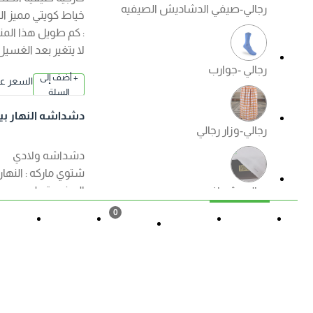
رجالي-صيفي الدشاديش الصيفيه
خياط كويتي مميز الكم
: كم طويل هذا المنتج
لا يتغير بعد الغسيل
رجالي -جوارب
+ أضف إلى
السعر عند ا
السلة
لإختيار
دشداشه النهار بيت
رجالي-وزار رجالي
اولادي ( شتوي ) الوا
ن
دشداشه ولادي
شتوي ماركه : النهار
الصنع : قطن مصري
رجالي -شماغ
ممتاز الكم : كم طويل
0
هذا المنتج لا يتغير بعد
القائمة
حالة الطلب
تسجيل
المزيد
السلة
الغسيل ?منتجات
رجالي -ملابس داخليه رجالي
الصفوة الجودة
+ أضف إلى
السعر عند ا
مضمونة ?
السلة
لإختيار
دشداشه النهار ولاد
ي موديل مغربي N50
العروض