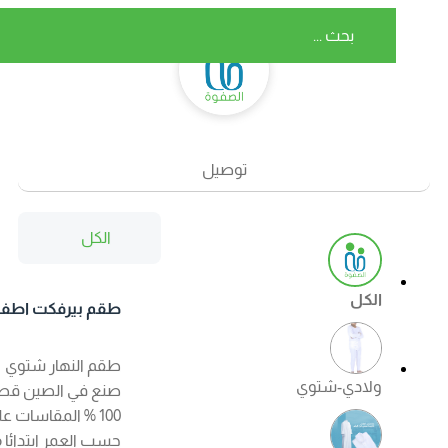
توصيل
الكل
الكل
طقم بيرفكت اطفال
شتوي اللون ابيض
طقم النهار شتوي
ولادي-شتوي
صنع في الصين قطن
100 % المقاسات على
حسب العمر ابتدائا من