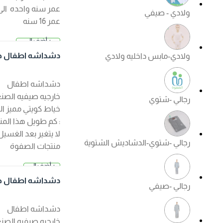
عمر سنه واحده الى
ولادي - صيفي
عمر 16 سنه
+ أضف إلى
2.500 د.
السلة
دشداشه اطفال خار
ولادي-مابس داخليه ولادي
ك
جيه صيفي لون ابيض
دشداشه اطفال
خارجيه صيفيه الصنع :
رجالي -شتوي
خياط كويتي مميز الكم
: كم طويل هذا المنتج
لا يتغير بعد الغسيل ?
رجالي -شتوي-الدشاديش الشتوية
منتجات الصفوة
الجودة مضمونة ?
+ أضف إلى
السعر عند ا
السلة
لإختيار
دشداشه اطفال خار
رجالي -صيفي
جيه صيفي لون كريم
ي
دشداشه اطفال
خارجيه صيفيه الصنع :