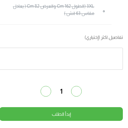
3XL (الطول 162 Cm والعرض 82 Cm ( يعادل
مقاس 63 انش )
فاصيل اكثر (إختياري)
1
إبدأ الطلب