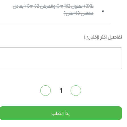
3XL (الطول 162 Cm والعرض 82 Cm ( يعادل
مقاس 63 انش )
فاصيل اكثر (إختياري)
1
إبدأ الطلب