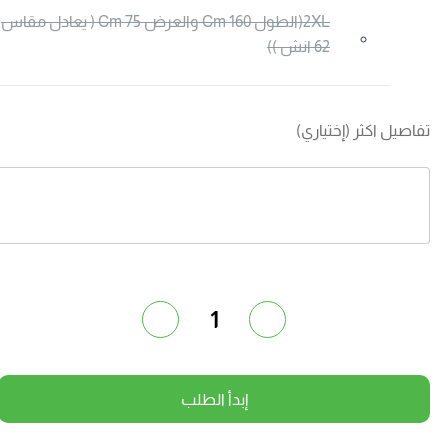
2XL(الطول 160 Cm والعرض 75 Cm ( يعادل مقاس
62 انش ))
فاصيل اكثر (إختياري)
1
إبدأ الطلب