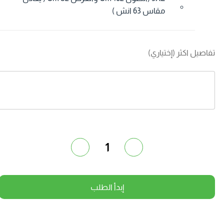
مقاس 63 انش )
فاصيل اكثر (إختياري)
1
إبدأ الطلب