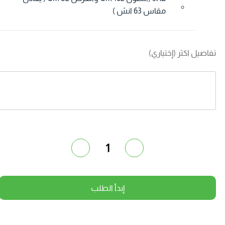
مقاس 63 انش )
فاصيل اكثر (إختياري)
1
إبدأ الطلب